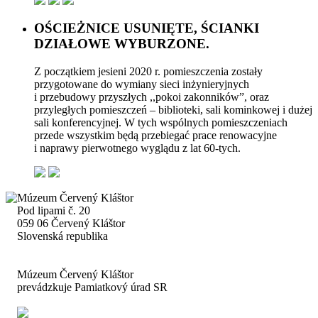
OŚCIEŻNICE USUNIĘTE, ŚCIANKI
DZIAŁOWE WYBURZONE.
Z początkiem jesieni 2020 r. pomieszczenia zostały
przygotowane do wymiany sieci inżynieryjnych
i przebudowy przyszłych ,,pokoi zakonników”, oraz
przyległych pomieszczeń – biblioteki, sali kominkowej i dużej
sali konferencyjnej. W tych wspólnych pomieszczeniach
przede wszystkim będą przebiegać prace renowacyjne
i naprawy pierwotnego wyglądu z lat 60-tych.
Múzeum Červený Kláštor
Pod lipami č. 20
059 06 Červený Kláštor
Slovenská republika
Múzeum Červený Kláštor
prevádzkuje Pamiatkový úrad SR