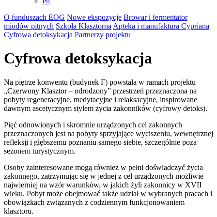
en
O funduszach EOG
Nowe ekspozycje
Browar i fermentator
miodów pitnych
Szkoła Klasztorna
Apteka i manufaktura Cypriana
Cyfrowa detoksykacja
Partnerzy projektu
Cyfrowa detoksykacja
Na piętrze konwentu (budynek F) powstała w ramach projektu
„Czerwony Klasztor – odrodzony” przestrzeń przeznaczona na
pobyty regeneracyjne, medytacyjne i relaksacyjne, inspirowane
dawnym ascetycznym stylem życia zakonników (cyfrowy detoks).
Pięć odnowionych i skromnie urządzonych cel zakonnych
przeznaczonych jest na pobyty sprzyjające wyciszeniu, wewnętrznej
refleksji i głębszemu poznaniu samego siebie, szczególnie poza
sezonem turystycznym.
Osoby zainteresowane mogą również w pełni doświadczyć życia
zakonnego, zatrzymując się w jednej z cel urządzonych możliwie
najwierniej na wzór warunków, w jakich żyli zakonnicy w XVII
wieku. Pobyt może obejmować także udział w wybranych pracach i
obowiązkach związanych z codziennym funkcjonowaniem
klasztoru.