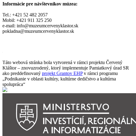
Informácie pre návštevníkov múzea:
Tel.: +421 52 482 2057
Mobil: +421 911 325 250
e-mail: info@muzeumcervenyklastor.sk
pokladna@muzeumcervenyklastor.sk
www.muzeumcervenyklastor.sk
Táto webová stránka bola vytvorená v rámci projektu Červený
Kláštor – znovuzrodený, ktorý implementuje Pamiatkový úrad SR
ako preddefinovaný
projekt Grantov EHP
v rámci programu
„Podnikanie v oblasti kultúry, kultúrne dedičstvo a kultúrna
spolupráca“