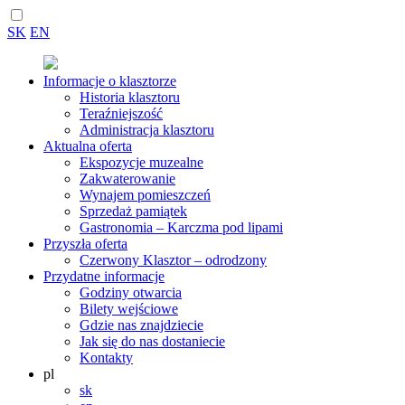
SK
EN
Informacje o klasztorze
Historia klasztoru
Teraźniejszość
Administracja klasztoru
Aktualna oferta
Ekspozycje muzealne
Zakwaterowanie
Wynajem pomieszczeń
Sprzedaż pamiątek
Gastronomia – Karczma pod lipami
Przyszła oferta
Czerwony Klasztor – odrodzony
Przydatne informacje
Godziny otwarcia
Bilety wejściowe
Gdzie nas znajdziecie
Jak się do nas dostaniecie
Kontakty
pl
sk