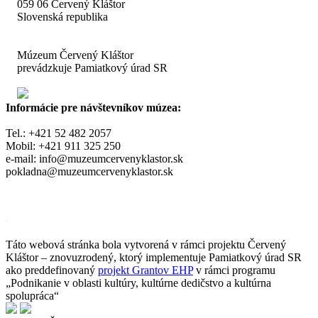
059 06 Červený Kláštor
Slovenská republika
Múzeum Červený Kláštor
prevádzkuje Pamiatkový úrad SR
Informácie pre návštevníkov múzea:
Tel.: +421 52 482 2057
Mobil: +421 911 325 250
e-mail: info@muzeumcervenyklastor.sk
pokladna@muzeumcervenyklastor.sk
www.muzeumcervenyklastor.sk
Táto webová stránka bola vytvorená v rámci projektu Červený
Kláštor – znovuzrodený, ktorý implementuje Pamiatkový úrad SR
ako preddefinovaný
projekt Grantov EHP
v rámci programu
„Podnikanie v oblasti kultúry, kultúrne dedičstvo a kultúrna
spolupráca“