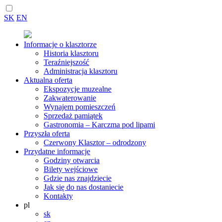
SK
EN
Informacje o klasztorze
Historia klasztoru
Teraźniejszość
Administracja klasztoru
Aktualna oferta
Ekspozycje muzealne
Zakwaterowanie
Wynajem pomieszczeń
Sprzedaż pamiątek
Gastronomia – Karczma pod lipami
Przyszła oferta
Czerwony Klasztor – odrodzony
Przydatne informacje
Godziny otwarcia
Bilety wejściowe
Gdzie nas znajdziecie
Jak się do nas dostaniecie
Kontakty
pl
sk