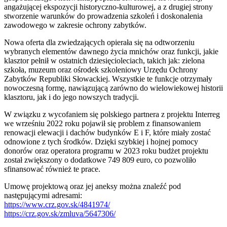
angażującej ekspozycji historyczno-kulturowej, a z drugiej strony
stworzenie warunków do prowadzenia szkoleń i doskonalenia
zawodowego w zakresie ochrony zabytków.
Nowa oferta dla zwiedzających opierała się na odtworzeniu
wybranych elementów dawnego życia mnichów oraz funkcji, jakie
klasztor pełnił w ostatnich dziesięcioleciach, takich jak: zielona
szkoła, muzeum oraz ośrodek szkoleniowy Urzędu Ochrony
Zabytków Republiki Słowackiej. Wszystkie te funkcje otrzymały
nowoczesną formę, nawiązującą zarówno do wielowiekowej historii
klasztoru, jak i do jego nowszych tradycji.
W związku z wycofaniem się polskiego partnera z projektu Interreg
we wrześniu 2022 roku pojawił się problem z finansowaniem
renowacji elewacji i dachów budynków E i F, które miały zostać
odnowione z tych środków. Dzięki szybkiej i hojnej pomocy
donorów oraz operatora programu w 2023 roku budżet projektu
został zwiększony o dodatkowe 749 809 euro, co pozwoliło
sfinansować również te prace.
Umowę projektową oraz jej aneksy można znaleźć pod
następującymi adresami:
https://www.crz.gov.sk/4841974/
https://crz.gov.sk/zmluva/5647306/