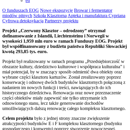
en
O funduszach EOG
Nowe ekspozycje
Browar i fermentator
miodów pitnych
Szkoła Klasztorna
Apteka i manufaktura Cypriana
Cyfrowa detoksykacja
Partnerzy projektu
Projekt „Czerwony Klasztor – odrodzony” otrzymał
dofinansowanie z Islandii, Liechtensteinu i Norwegii w
wysokości 1,959 mln euro w ramach Funduszy EOG. Projekt
był współfinansowany z budżetu państwa Republiki Słowackiej
kwotą 293,85 tys. euro.
Projekt był realizowany w ramach programu „Przedsiębiorczość w
obszarze kultury, dziedzictwo kulturowe i współpraca kulturalna” i
miał potencjał, by w znaczący sposób odmienić dwa obiekty oraz
wybrane części klasztoru kartuzów. Został zrealizowany poprzez
konserwację i odnowę dwóch budynków klasztornych połączoną z
nadaniem im nowych funkcji i treści, nawiązujących do ich
historycznego dziedzictwa. Renowacja oraz nowe przeznaczenie
części obiektów miały zapewnić nie tylko utrzymanie ich
odnowionego stanu, lecz także generowanie dochodów
umożliwiających dalszą renowację całego kompleksu klasztornego.
Celem projektu
było z jednej strony znaczne zwiększenie
atrakcyjności budynków E i F kompleksu klasztornego (budynku
gospodarczego i konwentu) poprzez stworzenie nowoczesnej,