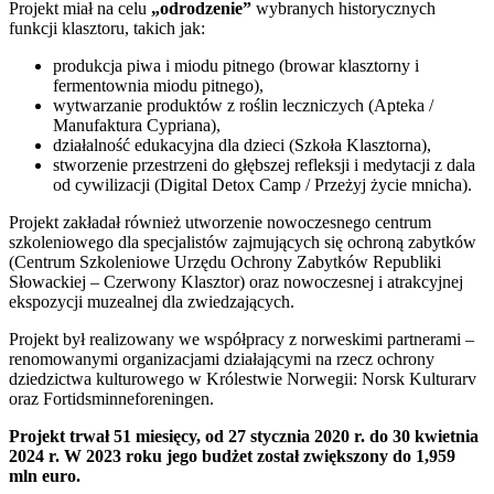
Projekt miał na celu
„odrodzenie”
wybranych historycznych
funkcji klasztoru, takich jak:
produkcja piwa i miodu pitnego (browar klasztorny i
fermentownia miodu pitnego),
wytwarzanie produktów z roślin leczniczych (Apteka /
Manufaktura Cypriana),
działalność edukacyjna dla dzieci (Szkoła Klasztorna),
stworzenie przestrzeni do głębszej refleksji i medytacji z dala
od cywilizacji (Digital Detox Camp / Przeżyj życie mnicha).
Projekt zakładał również utworzenie nowoczesnego centrum
szkoleniowego dla specjalistów zajmujących się ochroną zabytków
(Centrum Szkoleniowe Urzędu Ochrony Zabytków Republiki
Słowackiej – Czerwony Klasztor) oraz nowoczesnej i atrakcyjnej
ekspozycji muzealnej dla zwiedzających.
Projekt był realizowany we współpracy z norweskimi partnerami –
renomowanymi organizacjami działającymi na rzecz ochrony
dziedzictwa kulturowego w Królestwie Norwegii: Norsk Kulturarv
oraz Fortidsminneforeningen.
Projekt trwał 51 miesięcy, od 27 stycznia 2020 r. do 30 kwietnia
2024 r. W 2023 roku jego budżet został zwiększony do 1,959
mln euro.