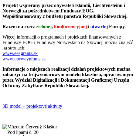
Projekt wspierany przez obywateli Islandii, Liechtensteinu i
Norwegii za pośrednictwem Funduszy EOG.
Współfinansowany z budżetu państwa Republiki Słowackiej.
Razem na rzecz
zielonej
,
konkurencyjnej
i
otwarte
j Europy.
Więcej informacji o programach i projektach finansowanych z
Funduszy EOG i Funduszy Norweskich na Słowacji można znaleźć
na stronach:
www.eeagrants.sk
www.norwaygrants.sk
Informacje o miejscach realizacji działań projektowych można
zobaczyć na trójwymiarowym modelu klasztoru, opracowanym
przez Wydział Digitalizacji i Dokumentacji Graficznej Urzędu
Ochrony Zabytków Republiki Słowackiej.
3D model – projektové aktivity
Múzeum Červený Kláštor
Pod lipami č. 20