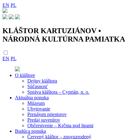
EN
PL
KLÁŠTOR KARTUZIÁNOV •
NÁRODNÁ KULTÚRNA PAMIATKA
EN
PL
O kláštore
Dejiny kláštora
Súčasnosť
Správa kláštora – Cyprián, n. o.
Aktuálna ponuka
Múzeum
Ubytovanie
Prenájom priestorov
Predaj suvenírov
Občerstvenie – Krčma pod lipami
Budúca ponuka
Červený kláštor – znovuzrodený