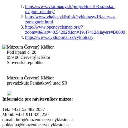
https://www.vku-mapy.sk/project/tm-103-spisska-
magura-pieniny/
http://www.vitajtecyklisti.sk/cyklotrasy/16-tatry-a-
zamagurie.html
http://www.opencyclemap.org/?
zoom=8&lat=48.54202&lon=19.47412&layers=B0000
https://www.cykloportal.sk/cyklotrasy
Múzeum Červený Kláštor
Pod lipami č. 20
059 06 Červený Kláštor
Slovenská republika
Múzeum Červený Kláštor
prevádzkuje Pamiatkový úrad SR
Informácie pre návštevníkov múzea:
Tel.: +421 52 482 2057
Mobil: +421 911 325 250
e-mail: info@muzeumcervenyklastor.sk
pokladna@muzeumcervenyklastor.sk